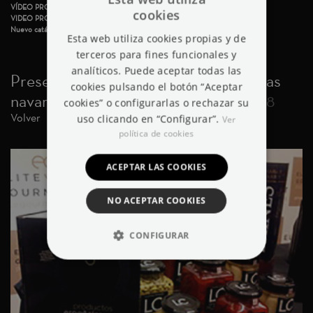
VÍDEO PROCESO DEL PIQUILLO D.O. LODOSA
cookies
VIDEO PROCESO DEL ESPÁRRAGO DE NAVARRA (IGP)
ENGLISH
Nuevo catálogo LC
Esta web utiliza cookies propias y de
SPANISH
terceros para fines funcionales y
FRENCH
analíticos. Puede aceptar todas las
Presentación en Baluarte de las marcas
cookies pulsando el botón “Aceptar
navarras de Élite Gourmet
| 2012-10-18
cookies” o configurarlas o rechazar su
Volver
uso clicando en “Configurar”.
Ver
política de cookies
ACEPTAR LAS COOKIES
NO ACEPTAR COOKIES
CONFIGURAR
ESTRICTAMENTE NECESARIAS
ANALÍTICA Y MEDICIÓN